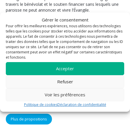
travers le bénévolat et le soutien financier sans lesquels une
paroisse ne peut annoncer et vivre l’Évangile.
Gérer le consentement
La paroisse vous propose
Pour offrir les meilleures expériences, nous utilisons des technologies
telles que les cookies pour stocker et/ou accéder aux informations des
Bénévolat
Pastorale des
appareils. Le fait de consentir à ces technologies nous permettra de
funérailles
traiter des données telles que le comportement de navigation ou les ID
Enfants / Jeunes
uniques sur ce site. Le fait de ne pas consentir ou de retirer son
Mariage
Evangélisation
consentement peut avoir un effet négatif sur certaines caractéristiques
Sacrement des
et fonctions.
Formation
malades
Liturgie
Accepter
Sacrement de
Messe
réconciliation
Prière
Refuser
Eucharistie
Sacrements
Confirmation
Voir les préférences
Solidarité
Baptême
Vie fraternelle
Politique de cookies
Déclaration de confidentialité
Plus de propositions