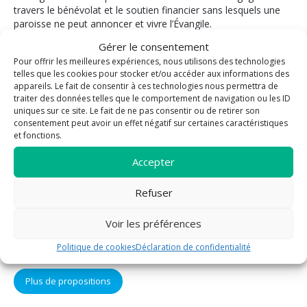
travers le bénévolat et le soutien financier sans lesquels une
paroisse ne peut annoncer et vivre l’Évangile.
Gérer le consentement
La paroisse vous propose
Pour offrir les meilleures expériences, nous utilisons des technologies
telles que les cookies pour stocker et/ou accéder aux informations des
Bénévolat
Pastorale des
appareils. Le fait de consentir à ces technologies nous permettra de
funérailles
traiter des données telles que le comportement de navigation ou les ID
Enfants / Jeunes
uniques sur ce site. Le fait de ne pas consentir ou de retirer son
Mariage
Evangélisation
consentement peut avoir un effet négatif sur certaines caractéristiques
Sacrement des
et fonctions.
Formation
malades
Liturgie
Accepter
Sacrement de
Messe
réconciliation
Prière
Refuser
Eucharistie
Sacrements
Confirmation
Voir les préférences
Solidarité
Baptême
Vie fraternelle
Politique de cookies
Déclaration de confidentialité
Plus de propositions