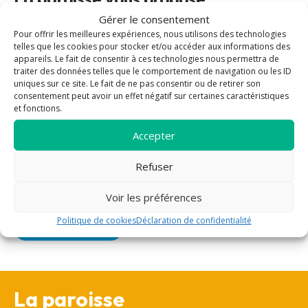
Gérer le consentement
Bénévolat
Pastorale des
Pour offrir les meilleures expériences, nous utilisons des technologies
funérailles
telles que les cookies pour stocker et/ou accéder aux informations des
Enfants / Jeunes
appareils. Le fait de consentir à ces technologies nous permettra de
Mariage
Evangélisation
traiter des données telles que le comportement de navigation ou les ID
Sacrement des
Formation
uniques sur ce site. Le fait de ne pas consentir ou de retirer son
malades
consentement peut avoir un effet négatif sur certaines caractéristiques
Liturgie
et fonctions.
Sacrement de
Messe
réconciliation
Accepter
Prière
Eucharistie
Sacrements
Confirmation
Refuser
Solidarité
Baptême
Vie fraternelle
Voir les préférences
Politique de cookies
Déclaration de confidentialité
Plus de propositions
La paroisse