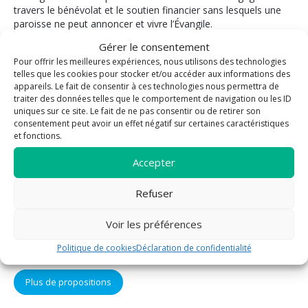
travers le bénévolat et le soutien financier sans lesquels une
paroisse ne peut annoncer et vivre l’Évangile.
Gérer le consentement
La paroisse vous propose
Pour offrir les meilleures expériences, nous utilisons des technologies
telles que les cookies pour stocker et/ou accéder aux informations des
Bénévolat
Pastorale des
appareils. Le fait de consentir à ces technologies nous permettra de
funérailles
traiter des données telles que le comportement de navigation ou les ID
Enfants / Jeunes
uniques sur ce site. Le fait de ne pas consentir ou de retirer son
Mariage
Evangélisation
consentement peut avoir un effet négatif sur certaines caractéristiques
Sacrement des
et fonctions.
Formation
malades
Liturgie
Accepter
Sacrement de
Messe
réconciliation
Prière
Refuser
Eucharistie
Sacrements
Confirmation
Voir les préférences
Solidarité
Baptême
Vie fraternelle
Politique de cookies
Déclaration de confidentialité
Plus de propositions