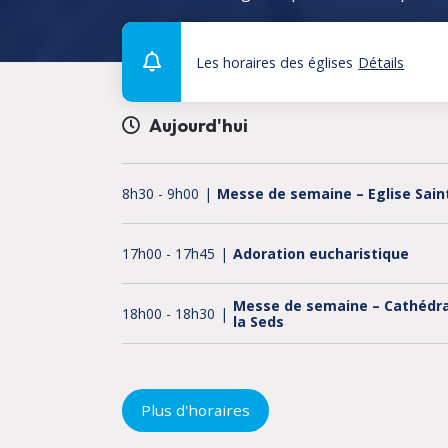
Les horaires des églises
Détails
Aujourd'hui
8h30
-
9h00
Messe de semaine – Eglise Sain
17h00
-
17h45
Adoration eucharistique
Messe de semaine – Cathédr
18h00
-
18h30
la Seds
18h30
-
19h00
Chapelet
Plus d'horaires