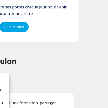
re ses portes chaque jour pour venir
ncontrer un prêtre.
Plus d'infos
oulon
es
 accès à une formation, partager
tir