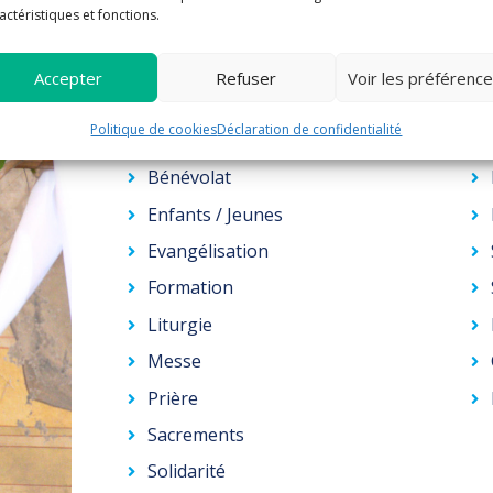
avec les autres, notamment par l'évangélisati
actéristiques et fonctions.
s'engager à travers le bénévolat et le soutie
paroisse ne peut annoncer et vivre l’Évangile
Accepter
Refuser
Voir les préférenc
La paroisse vous propose
Politique de cookies
Déclaration de confidentialité
Bénévolat
Enfants / Jeunes
Evangélisation
Formation
Liturgie
Messe
Prière
Sacrements
Solidarité