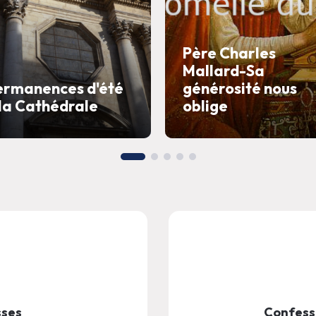
Père Charles
Mallard-Sa
ermanences d'été
générosité nous
 la Cathédrale
oblige
sses
Confessi