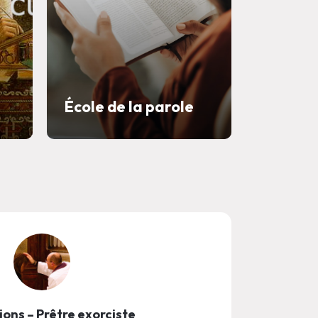
École de la parole
Catéch
ons – Prêtre exorciste