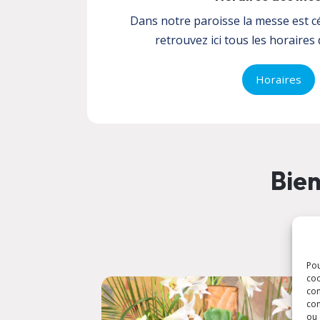
Dans notre paroisse la messe est c
retrouvez ici tous les horaires 
Horaires
Bien
Pou
coo
con
com
ou 