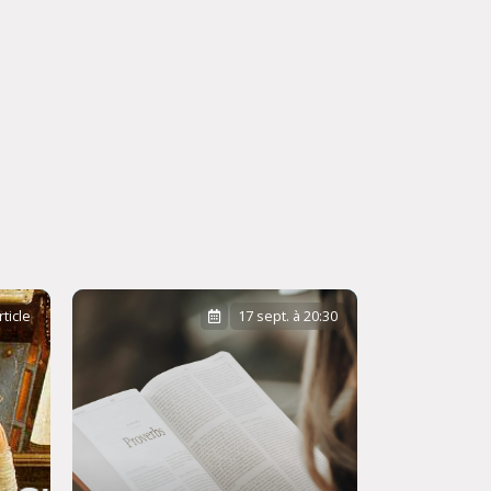
rticle
17 sept. à 20:30