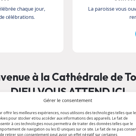
élébrée chaque jour,
La paroisse vous ouv
de célébrations.
re
venue à la Cathédrale de T
DIEU VOUS ATTEND ICI
Gérer le consentement
r offrir les meilleures expériences, nous utilisons des technologies telles que l
kies pour stocker et/ou accéder aux informations des appareils. Le fait de
sentir à ces technologies nous permettra de traiter des données telles que le
Pour pouvoir vivre en chrétien, il faut avoir
portement de navigation ou les ID uniques sur ce site. Le fait de ne pas consen
de retirer son consentement peut avoir un effet négatif sur certaines