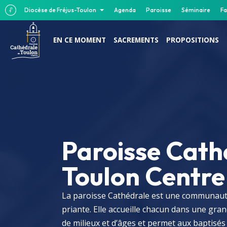
Diocèse de Fréjus-Toulon
Agenda
Paroisse
Séminaire
Fa
EN CE MOMENT
SACREMENTS
PROPOSITIONS
Paroisse Cath
Toulon Centre
La paroisse Cathédrale est une communauté 
priante. Elle accueille chacun dans une gran
de milieux et d’âges et permet aux baptisés 