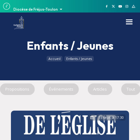
Diocèse de Fréjus-Toulon
Enfants / Jeunes
Accueil
Enfants / Jeunes
Propositions
Événements
Articles
Tout
15 sept. à 17:30