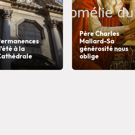
Père Charles
Permanences
Mallard-Sa
'été à la
générosité nous
Cathédrale
oblige