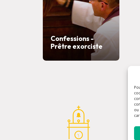
Confessions -
Prêtre exorciste
Pou
coo
con
com
ou 
car