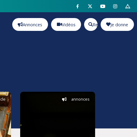
Annonces
Vidéos
Rechercher
Je donne
icle
annonces