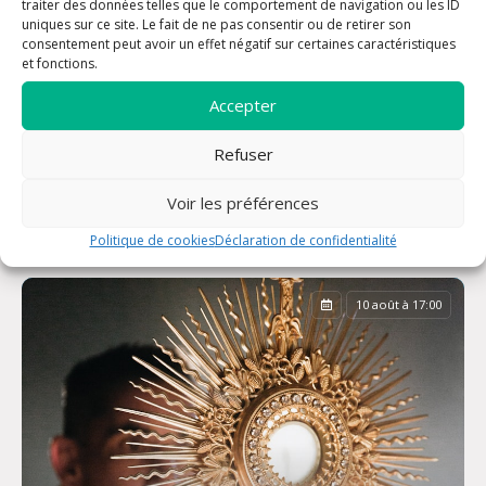
traiter des données telles que le comportement de navigation ou les ID
+ Ajouter à mon calendrier
uniques sur ce site. Le fait de ne pas consentir ou de retirer son
consentement peut avoir un effet négatif sur certaines caractéristiques
et fonctions.
Accepter
Refuser
Prochainement dans la
Voir les préférences
paroisse
Politique de cookies
Déclaration de confidentialité
10 août à 17:00