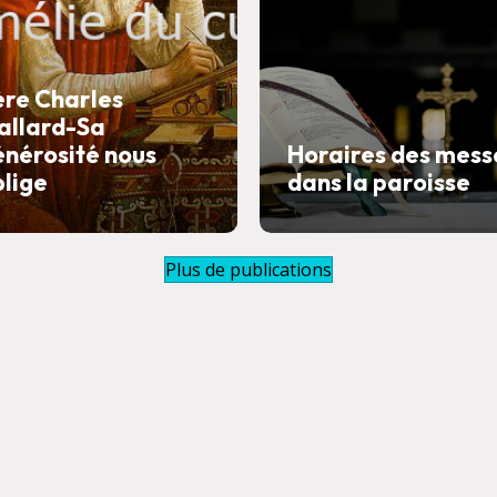
ère Charles
allard-Sa
énérosité nous
Horaires des mess
blige
dans la paroisse
Plus de publications