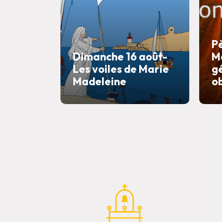
P
Dimanche 16 août-
M
Les voiles de Marie
g
Madeleine
o