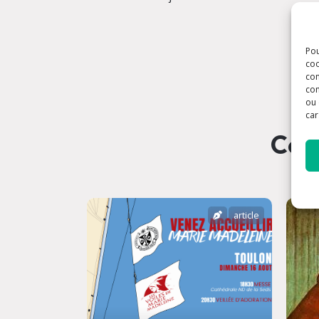
Pou
coo
con
com
ou 
car
Ces 
article