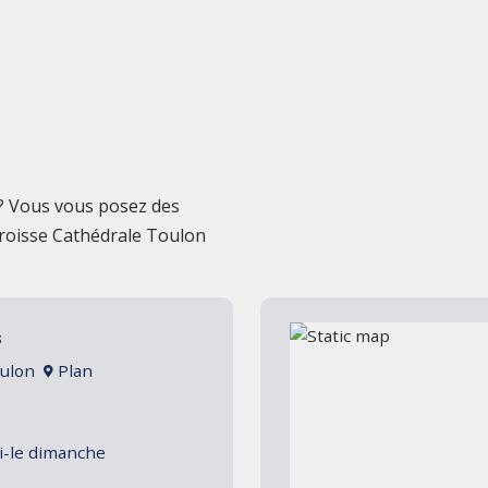
? Vous vous posez des
aroisse Cathédrale Toulon
s
Toulon
Plan
i-le dimanche