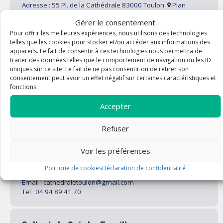
Adresse : 55 Pl. de la Cathédrale 83000 Toulon
Plan
Email : cathedraletoulon@gmail.com
Gérer le consentement
Tel : 04 94 89 41 70
Pour offrir les meilleures expériences, nous utilisons des technologies
Horaires : 8h00 /19h00 du lundi au samedi-le dimanche
telles que les cookies pour stocker et/ou accéder aux informations des
7h30/12h00 et 16h00/19h30
appareils. Le fait de consentir à ces technologies nous permettra de
traiter des données telles que le comportement de navigation ou les ID
uniques sur ce site. Le fait de ne pas consentir ou de retirer son
Eglise Saint-Louis
consentement peut avoir un effet négatif sur certaines caractéristiques et
fonctions.
Adresse : 3 Rue Louis Jourdan 83000 Toulon
Plan
Email : cathedraletoulon@gmail.com
Accepter
Tel : 04 94 89 41 70
Horaires : de 7h30 à 17h00 du lundi au vendredi-le samedi
de 8h00 à 19h00
Refuser
Voir les préférences
Crypte de l'église Saint-Louis
Politique de cookies
Déclaration de confidentialité
Adresse : 6 Rue Pierre Semard 83000 Toulon
Plan
Email : cathedraletoulon@gmail.com
Tel : 04 94 89 41 70